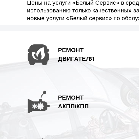
CITRO?N
CI
Цены на услуги «Белый Сервис» в сред
использованию только качественных за
новые услуги «Белый сервис» по обс
DAIHATSU
DA
FAW
РЕМОНТ
ДВИГАТЕЛЯ
GEELY
HONDA
HU
РЕМОНТ
ISUZU
JA
АКПП/КПП
LANCIA
LAN
LINCOLN
M