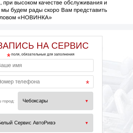
DAEWOO
, при высоком качестве обслуживания и
и мы будем рады скоро Вам представить
 словом «НОВИНКА»
DODGE
GAZ
ЗАПИСЬ НА СЕРВИС
*
поля, обязательные для заполнения
HAVAL
KHODRO (IKCO)
LADA
 город:
LIFAN
ITSUBISHI