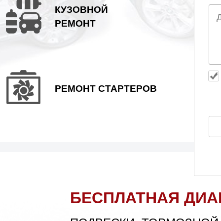
КУЗОВНОЙ
РЕМОНТ
ISSAN
OPEL
NTIAC
PORSCHE
РЕМОНТ СТАРТЕРОВ
SEAT
SKODA
BARU
SUZUKI
OLVO
ZAZ
БЕСПЛАТНАЯ ДИА