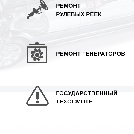
РЕМОНТ
РУЛЕВЫХ РЕЕК
MOSKVICH
N
PLYMOUTH
PO
РЕМОНТ ГЕНЕРАТОРОВ
SAAB
SSANGYONG
SU
UAZ
V
ГОСУДАРСТВЕННЫЙ
ТЕХОСМОТР