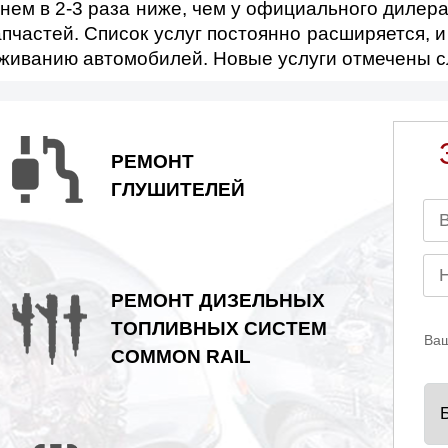
TROEN
DACIA
нем в 2-3 раза ниже, чем у официального дилера
пчастей. Список услуг постоянно расширяется, 
луживанию автомобилей. Новые услуги отмечены
TSUN
DERWAYS
FIAT
FORD USA
РЕМОНТ
ГЛУШИТЕЛЕЙ
GMC
GREAT WALL
MMER
INFINITI
IRAN 
РЕМОНТ ДИЗЕЛЬНЫХ
GUAR
JEEP
ТОПЛИВНЫХ СИСТЕМ
Ваш
COMMON RAIL
D ROVER
LEXUS
AZDA
MINI
M