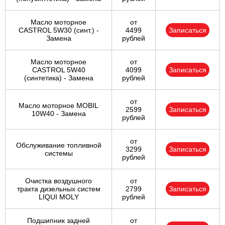
Масло моторное
от
CASTROL 5W30 (синт.) -
4499
Записаться
Замена
рублей
Масло моторное
от
CASTROL 5W40
4099
Записаться
(синтетика) - Замена
рублей
от
Масло моторное MOBIL
2599
Записаться
10W40 - Замена
рублей
от
Обслуживание топливной
3299
Записаться
системы
рублей
Очистка воздушного
от
тракта дизельных систем
2799
Записаться
LIQUI MOLY
рублей
Подшипник задней
от