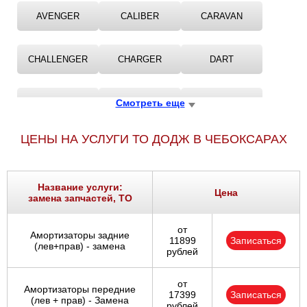
AVENGER
CALIBER
CARAVAN
CHALLENGER
CHARGER
DART
DURANGO
Смотреть еще
GRAND
INTREPID
ЦЕНЫ НА УСЛУГИ ТО ДОДЖ В ЧЕБОКСАРАХ
JOURNEY
MAGNUM
NEON
Название услуги:
NITRO
RAM
STRATUS
Цена
замена запчастей, ТО
от
VIPER
Амортизаторы задние
11899
Записаться
(лев+прав) - замена
рублей
от
Амортизаторы передние
17399
Записаться
(лев + прав) - Замена
рублей