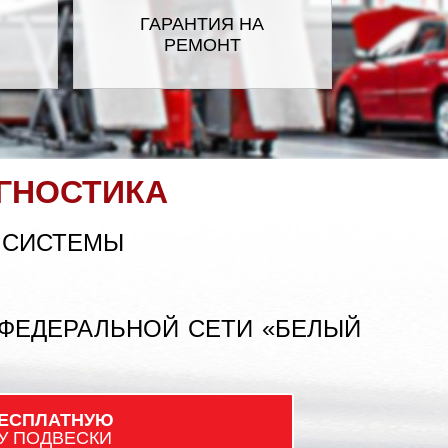
ГАРАНТИЯ НА
РЕМОНТ
HAVAL
KHODRO (IKCO)
LADA
ГНОСТИКА
LIFAN
 СИСТЕМЫ
ITSUBISHI
 ФЕДЕРАЛЬНОЙ СЕТИ «БЕЛЫЙ
PEUGEOT
ЕСПЛАТНУЮ
ROVER
У ПОДВЕСКИ