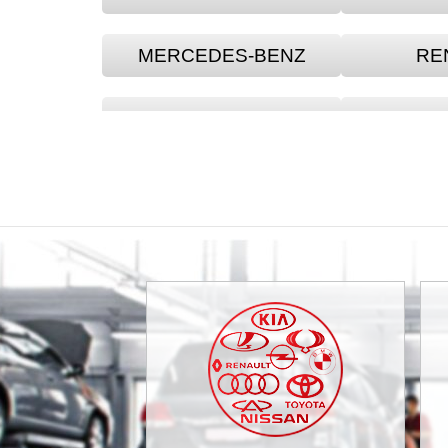
MERCEDES-BENZ
RE
ACURA
ALF
BMW
BRI
CADILLAC
C
CITRO?N
CI
DAIHATSU
DA
FAW