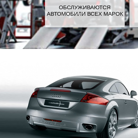
ОБСЛУЖИВАЮТСЯ
АВТОМОБИЛИ ВСЕХ МАРОК
GEELY
HONDA
HU
ISUZU
JA
LANCIA
LAN
LINCOLN
M
MOSKVICH
N
PLYMOUTH
PO