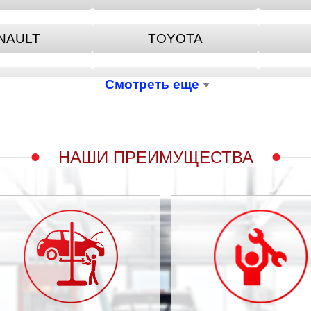
NAULT
TOYOTA
A ROMEO
BENTLEY
BE
Смотреть еще
LLIANCE
BUICK
НАШИ ПРЕИМУЩЕСТВА
HERY
CHEVROLET
TROEN
DACIA
TSUN
DERWAYS
FIAT
FORD USA