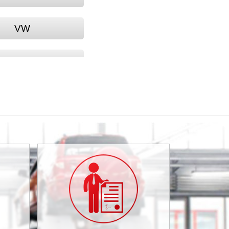
VW
STURN (FAW)
BYD
CHRYSLER
DAEWOO
DODGE
GAZ