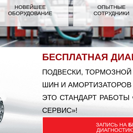
НОВЕЙШЕЕ
ОПЫТНЫЕ
ОБОРУДОВАНИЕ
СОТРУДНИКИ
GMC
GREAT WALL
MMER
INFINITI
IRAN 
GUAR
JEEP
БЕСПЛАТНАЯ ДИА
D ROVER
LEXUS
ПОДВЕСКИ, ТОРМОЗНОЙ
ШИН И АМОРТИЗАТОРОВ
AZDA
MINI
M
ЭТО СТАНДАРТ РАБОТЫ
ISSAN
OPEL
СЕРВИС»!
ЗАПИСЬ НА
Б
NTIAC
PORSCHE
ДИАГНОСТИК