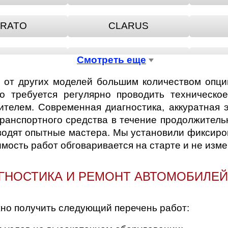
RATO
CLARUS
HAVE
OPIRUS
Смотреть еще
 от других моделей большим количеством опци
RIDE
PRO
о требуется регулярно проводить техническо
ителем. Современная диагностика, аккуратная 
ранспортного средства в течение продолжитель
RIO
ROADSTER
водят опытные мастера. Мы установили фиксиров
мость работ обговаривается на старте и не изме
RENTO
SOUL
ГНОСТИКА И РЕМОНТ АВТОМОБИЛЕЙ
INGER
VENGA
жно получить следующий перечень работ: