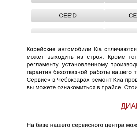
CEE'D
CE
MAGENTIS
MO
Корейские автомобили Кia отличаются
PICANTO
P
может выходить из строя. Кроме тог
регламенту, установленному производ
гарантия безотказной работы вашего т
RETONA
Сервис» в Чебоксарах ремонт Киа про
вы можете ознакомиться в прайсе. Стои
SHUMA
SO
ДИА
SPORTAGE
ST
На базе нашего сервисного центра мо