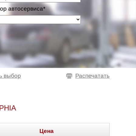
ор автосервиса*
ь выбор
Распечатать
PHIA
Цена