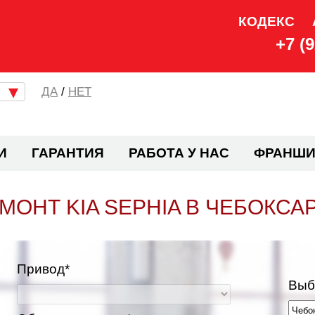
КОДЕКС
+7 (
/
НЕТ
И
ГАРАНТИЯ
РАБОТА У НАС
ФРАНШИ
МОНТ KIA SEPHIA В ЧЕБОКСА
Привод*
Выб