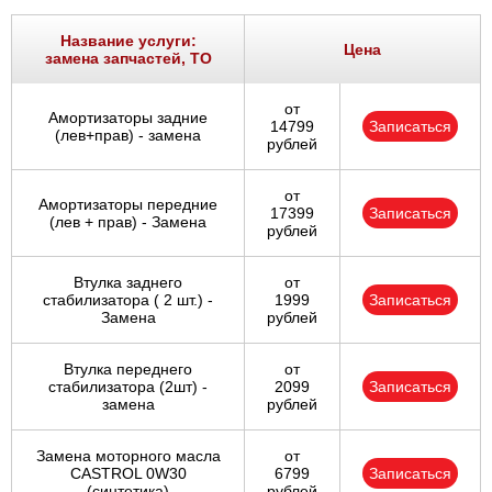
Название услуги:
Цена
замена запчастей, ТО
от
Амортизаторы задние
14799
Записаться
(лев+прав) - замена
рублей
от
Амортизаторы передние
17399
Записаться
(лев + прав) - Замена
рублей
Втулка заднего
от
стабилизатора ( 2 шт.) -
1999
Записаться
Замена
рублей
Втулка переднего
от
стабилизатора (2шт) -
2099
Записаться
замена
рублей
Замена моторного масла
от
CASTROL 0W30
6799
Записаться
(синтетика)
рублей