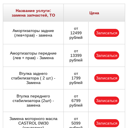
Название услуги:
Цена
замена запчастей, ТО
от
Амортизаторы задние
12499
Записаться
(лев+прав) - замена
рублей
от
Амортизаторы передние
13399
Записаться
(лев + прав) - Замена
рублей
Втулка заднего
от
стабилизатора ( 2 шт.) -
1799
Записаться
Замена
рублей
Втулка переднего
от
стабилизатора (2шт) -
6799
Записаться
замена
рублей
Замена моторного масла
от
CASTROL 0W30
5099
Записаться
(синтетика)
рублей