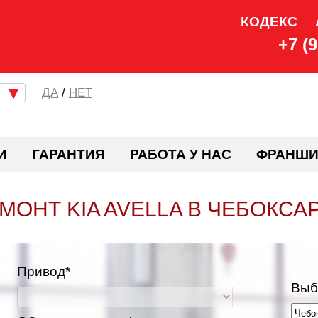
КОДЕКС
+7 (
/
НЕТ
И
ГАРАНТИЯ
РАБОТА У НАС
ФРАНШИ
МОНТ KIA AVELLA В ЧЕБОКСА
Привод*
Выб