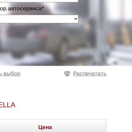
ор автосервиса*
ь выбор
Распечатать
ELLA
Цена