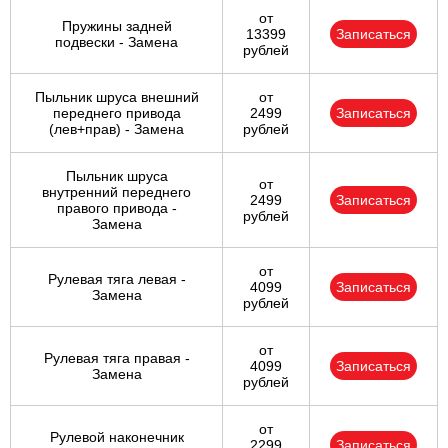
от
Пружины задней
13399
Записаться
подвески - Замена
рублей
Пыльник шруса внешний
от
переднего привода
2499
Записаться
(лев+прав) - Замена
рублей
Пыльник шруса
от
внутренний переднего
2499
Записаться
правого привода -
рублей
Замена
от
Рулевая тяга левая -
4099
Записаться
Замена
рублей
от
Рулевая тяга правая -
4099
Записаться
Замена
рублей
от
Рулевой наконечник
2299
Записаться