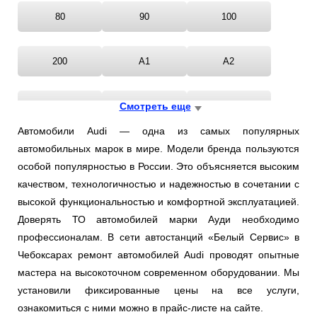
80
90
100
200
A1
A2
A3
Смотреть еще
A4
A5
Автомобили Audi — одна из самых популярных
автомобильных марок в мире. Модели бренда пользуются
A6
A7
A8
особой популярностью в России. Это объясняется высоким
качеством, технологичностью и надежностью в сочетании с
ALLROAD
AUDI
CABRIOLET
высокой функциональностью и комфортной эксплуатацией.
Доверять ТО автомобилей марки Ауди необходимо
профессионалам. В сети автостанций «Белый Сервис» в
COUPE
Q3
Q5
Чебоксарах ремонт автомобилей Audi проводят опытные
мастера на высокоточном современном оборудовании. Мы
Q7
QUATTRO
TT
установили фиксированные цены на все услуги,
ознакомиться с ними можно в прайс-листе на сайте.