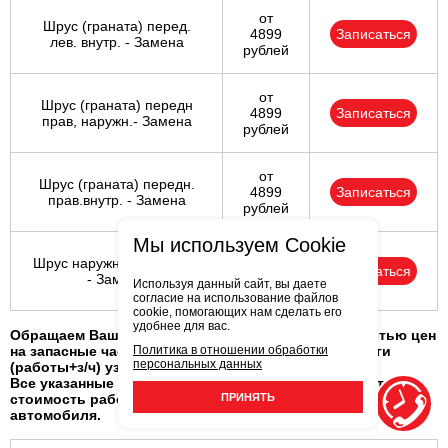
от
Шрус (граната) перед.
4899
Записаться
лев. внутр. - Замена
рублей
от
Шрус (граната) передн
4899
Записаться
прав, наружн.- Замена
рублей
от
Шрус (граната) передн.
4899
Записаться
прав.внутр. - Замена
рублей
Мы используем Cookie
от
Шрус наружний (граната)
4899
Записаться
- Замена
Используя данный сайт, вы даете
рублей
согласие на использование файлов
cookie, помогающих нам сделать его
удобнее для вас.
Обращаем Ваше внимание: в связи с нестабильностью цен
Политика в отношении обработки
на запасные части, окончательную стоимость услуги
персональных данных
(работы+з/ч) узнавайте на СТО.
Все указанные цены розничные в рублях, включают НДС,
ПРИНЯТЬ
стоимость работ и з/ч, за одну услугу, для одного
автомобиля.