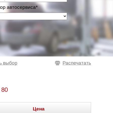
ор автосервиса*
ь выбор
Распечатать
 80
Цена