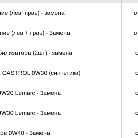
ие (лев+прав) - замена
о
ие (лев + прав) - Замена
о
билизатора (2шт) - замена
а CASTROL 0W30 (синтетика)
0W20 Lemarc - Замена
0W30 Lemarc - Замена
ое 0W40 - Замена