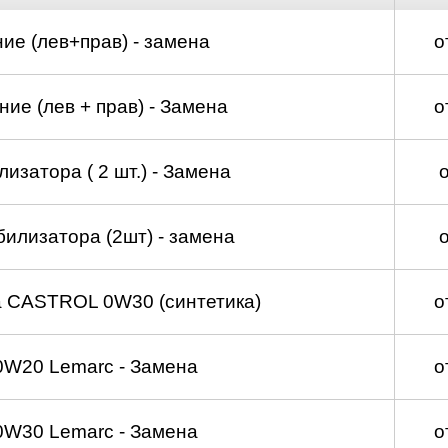
ие (лев+прав) - замена
о
ие (лев + прав) - Замена
о
изатора ( 2 шт.) - Замена
билизатора (2шт) - замена
а CASTROL 0W30 (синтетика)
о
0W20 Lemarc - Замена
о
0W30 Lemarc - Замена
о