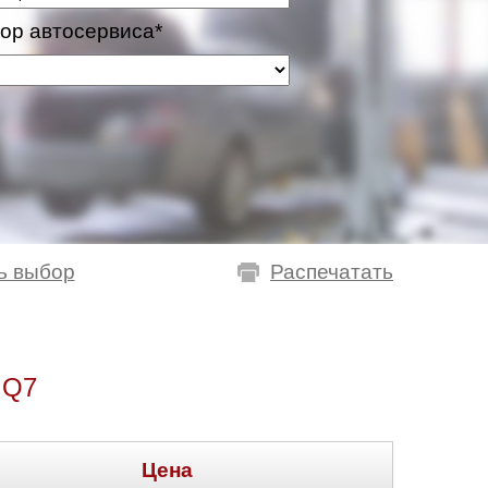
ор автосервиса*
ь выбор
Распечатать
 Q7
Цена