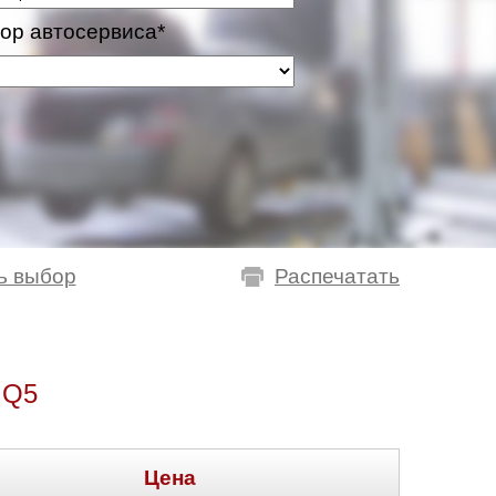
ор автосервиса*
ь выбор
Распечатать
 Q5
Цена