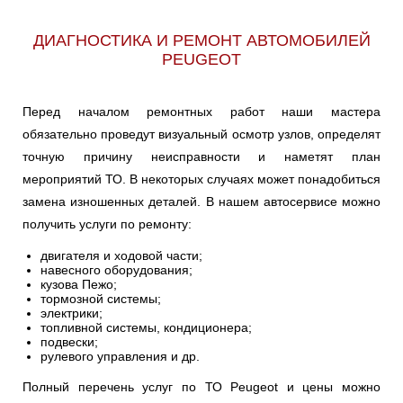
806
807
1007
ДИАГНОСТИКА И РЕМОНТ АВТОМОБИЛЕЙ
PEUGEOT
2008
3008
4007
Перед началом ремонтных работ наши мастера
4008
5008
BIPPER
обязательно проведут визуальный осмотр узлов, определят
точную причину неисправности и наметят план
мероприятий ТО. В некоторых случаях может понадобиться
PARTNER
RCZ
замена изношенных деталей. В нашем автосервисе можно
получить услуги по ремонту:
двигателя и ходовой части;
навесного оборудования;
кузова Пежо;
тормозной системы;
электрики;
топливной системы, кондиционера;
подвески;
рулевого управления и др.
Полный перечень услуг по ТО Peugeot и цены можно