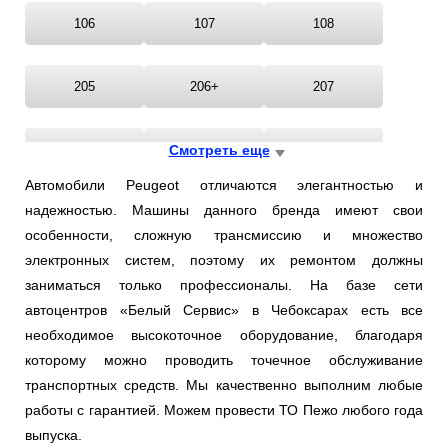
106
107
108
205
206+
207
208
Смотреть еще
301
306
Автомобили Peugeot отличаются элегантностью и
надежностью. Машины данного бренда имеют свои
307
308
309
особенности, сложную трансмиссию и множество
электронных систем, поэтому их ремонтом должны
405
406
407
заниматься только профессионалы. На базе сети
автоцентров «Белый Сервис» в Чебоксарах есть все
необходимое высокоточное оборудование, благодаря
408
504
505
которому можно проводить точечное обслуживание
транспортных средств. Мы качественно выполним любые
508
605
607
работы с гарантией. Можем провести ТО Пежо любого года
выпуска.