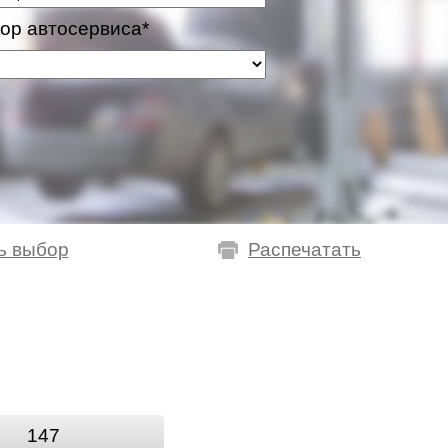
ор автосервиса*
ь выбор
Распечатать
147