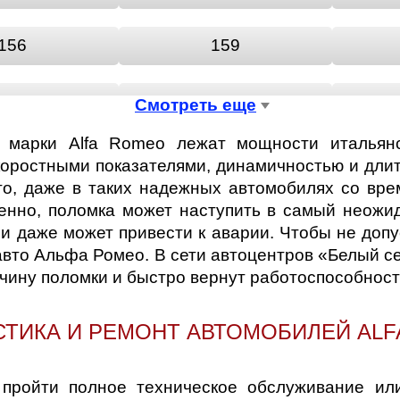
156
159
168
4C
Смотреть еще
 марки Alfa Romeo лежат мощности итальянс
LIETTA
GT
оростными показателями, динамичностью и дли
то, даже в таких надежных автомобилях со вр
енно, поломка может наступить в самый неожи
RZ
SPIDER
и даже может привести к аварии. Чтобы не доп
авто Альфа Ромео. В сети автоцентров «Белый 
ичину поломки и быстро вернут работоспособнос
СТИКА И РЕМОНТ АВТОМОБИЛЕЙ ALF
пройти полное техническое обслуживание или