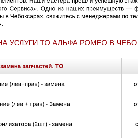
 клиентов. Наши мастера прошли успешную ста
лого Сервиса». Одно из наших преимуществ — ф
ны в Чебоксарах, свяжитесь с менеджерами по т
.
НА УСЛУГИ ТО АЛЬФА РОМЕО В ЧЕБО
 замена запчастей, ТО
ие (лев+прав) - замена
о
ие (лев + прав) - Замена
о
билизатора (2шт) - замена