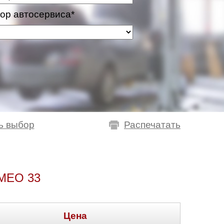
ор автосервиса*
ь выбор
Распечатать
MEO 33
Цена