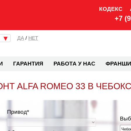
КОДЕКС
+7 (
/
НЕТ
И
ГАРАНТИЯ
РАБОТА У НАС
ФРАНШИ
НТ ALFA ROMEO 33 В ЧЕБОК
Привод*
Выб