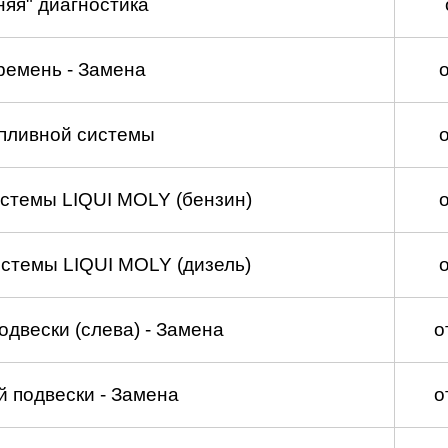
няя" диагностика
ремень - Замена
пливной системы
стемы LIQUI MOLY (бензин)
стемы LIQUI MOLY (дизель)
двески (слева) - Замена
о
 подвески - Замена
о