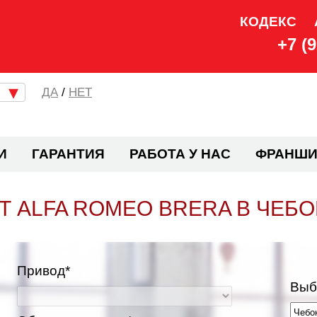
КОДЕКС
+7 (
/
НЕТ
И
ГАРАНТИЯ
РАБОТА У НАС
ФРАНШИ
 ALFA ROMEO BRERA В ЧЕБ
Привод*
Выб