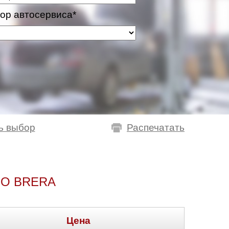
ор автосервиса*
ь выбор
Распечатать
EO BRERA
Цена