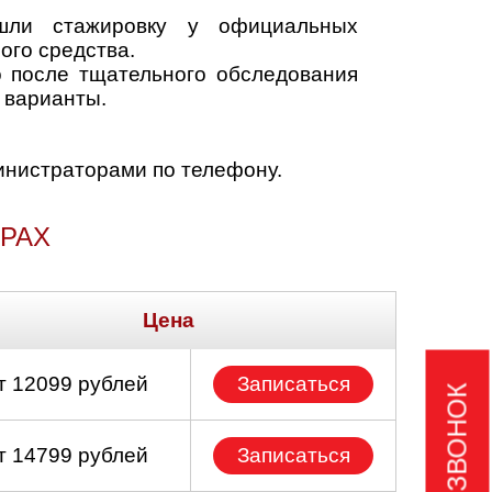
шли стажировку у официальных
ого средства.
 после тщательного обследования
 варианты.
министраторами по телефону.
АРАХ
Цена
т 12099 рублей
Записаться
т 14799 рублей
Записаться