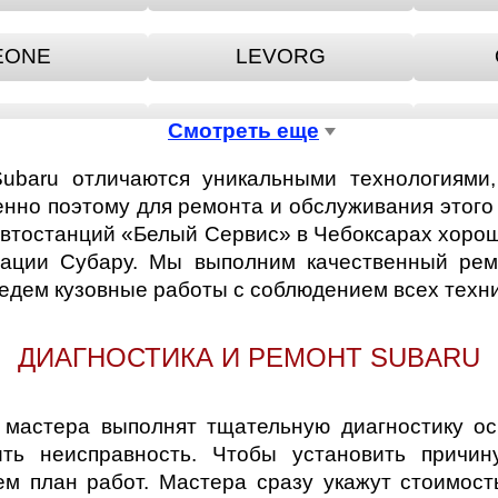
EONE
LEVORG
SVX
TREZIA
Смотреть еще
Subaru отличаются уникальными технологиями,
XV
енно поэтому для ремонта и обслуживания этог
автостанций «Белый Сервис» в Чебоксарах хорош
тации Субару. Мы выполним качественный ремо
ведем кузовные работы с соблюдением всех техн
ДИАГНОСТИКА И РЕМОНТ SUBARU
мастера выполнят тщательную диагностику осн
ить неисправность. Чтобы установить прич
ем план работ. Мастера сразу укажут стоимост