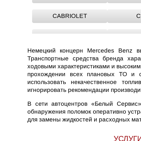
CABRIOLET
C
CLK
Немецкий концерн Mercedes Benz вы
G-CLASS
GL
Транспортные средства бренда хара
ходовыми характеристиками и высоким
прохождении всех плановых ТО и с
GLE
GLK
использовать некачественное топли
игнорировать рекомендации производи
R-CLASS
S-
В сети автоцентров «Белый Сервис»
обнаружения поломок оперативно устра
VANEO
с
для замены жидкостей и расходных ма
УСЛУГ