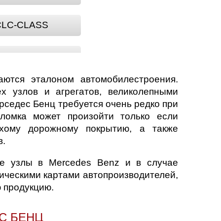
CLC-CLASS
E-CLASS
аются эталоном автомобилестроения.
GLC
х узлов и агрегатов, великолепными
седес Бенц требуется очень редко при
ломка может произойти только если
M-CLASS
лохому дорожному покрытию, а также
в.
SLK
се узлы в Mercedes Benz и в случае
гическими картами автопроизводителей,
 продукцию.
С БЕНЦ