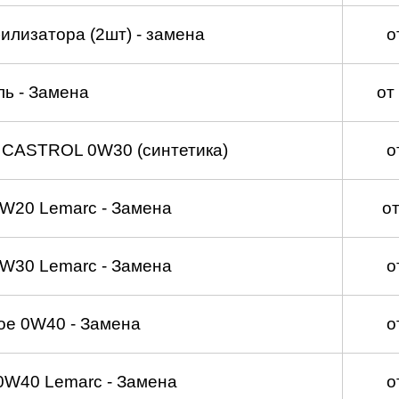
илизатора (2шт) - замена
о
ль - Замена
от
 CASTROL 0W30 (синтетика)
о
W20 Lemarc - Замена
о
W30 Lemarc - Замена
о
ое 0W40 - Замена
о
0W40 Lemarc - Замена
о