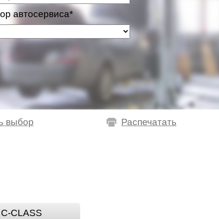
ор автосервиса*
ь выбор
Распечатать
C-CLASS