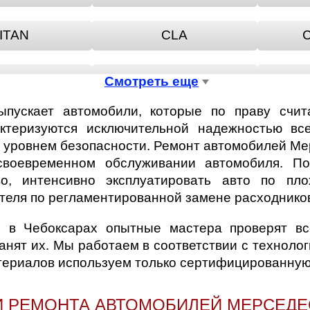
ITAN
CLA
CLS
COUPE
Смотреть еще
пускает автомобили, которые по праву счит
-CLASS
GLA-CLASS
ктеризуются исключительной надежностью все
 уровнем безопасности. Ремонт автомобилей Мер
воевременном обслуживании автомобиля. По
-CLASS
KOMBI
во, интенсивно эксплуатировать авто по п
теля по регламентированной замене расходнико
CLASS
SL
 в Чебоксарах опытные мастера проверят в
нят их. Мы работаем в соответствии с техноло
едан
териалов используем только сертифицированную
И РЕМОНТА АВТОМОБИЛЕЙ МЕРСЕДЕ