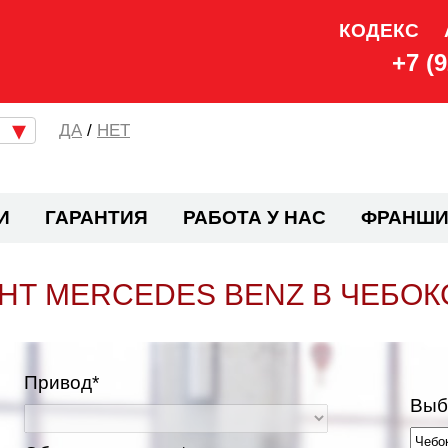
КОДЕКС
+7 (
/
НЕТ
И
ГАРАНТИЯ
РАБОТА У НАС
ФРАНШИ
НТ MERCEDES BENZ В ЧЕБОК
Привод*
Выб