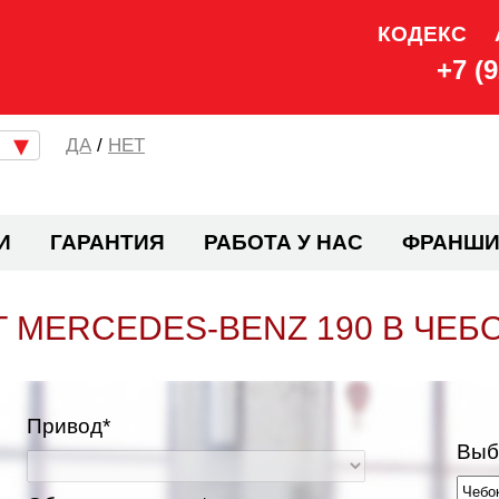
КОДЕКС
+7 (
/
НЕТ
И
ГАРАНТИЯ
РАБОТА У НАС
ФРАНШИ
 MERCEDES-BENZ 190 В ЧЕБ
Привод*
Выб