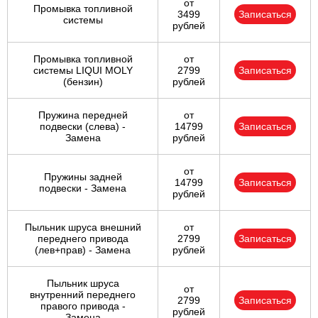
от
Промывка топливной
3499
Записаться
системы
рублей
Промывка топливной
от
системы LIQUI MOLY
2799
Записаться
(бензин)
рублей
Пружина передней
от
подвески (слева) -
14799
Записаться
Замена
рублей
от
Пружины задней
14799
Записаться
подвески - Замена
рублей
Пыльник шруса внешний
от
переднего привода
2799
Записаться
(лев+прав) - Замена
рублей
Пыльник шруса
от
внутренний переднего
2799
Записаться
правого привода -
рублей
Замена