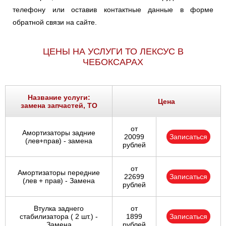
телефону или оставив контактные данные в форме
обратной связи на сайте.
ЦЕНЫ НА УСЛУГИ ТО ЛЕКСУС В
ЧЕБОКСАРАХ
Название услуги:
Цена
замена запчастей, ТО
от
Амортизаторы задние
20099
Записаться
(лев+прав) - замена
рублей
от
Амортизаторы передние
22699
Записаться
(лев + прав) - Замена
рублей
Втулка заднего
от
стабилизатора ( 2 шт.) -
1899
Записаться
Замена
рублей