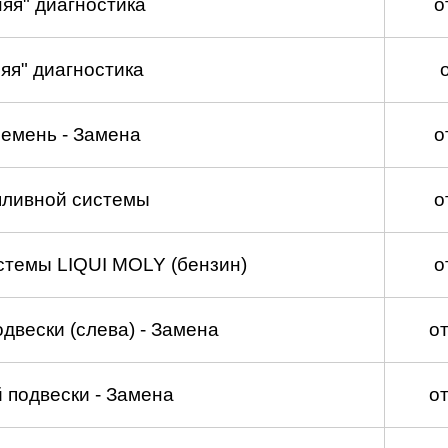
яя" диагностика
о
яя" диагностика
емень - Замена
о
пливной системы
о
стемы LIQUI MOLY (бензин)
о
двески (слева) - Замена
о
 подвески - Замена
о