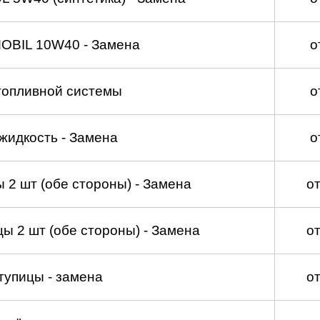
OBIL 10W40 - Замена
о
топливной системы
о
идкость - Замена
о
 2 шт (обе стороны) - Замена
о
ы 2 шт (обе стороны) - Замена
о
тупицы - замена
о