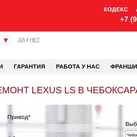
КОДЕКС
+7 (
/
НЕТ
И
ГАРАНТИЯ
РАБОТА У НАС
ФРАНШИ
ЕМОНТ LEXUS LS В ЧЕБОКСАР
Привод*
Выб