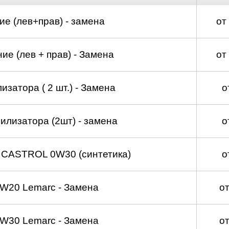
е (лев+прав) - замена
от
е (лев + прав) - Замена
от
изатора ( 2 шт.) - Замена
о
илизатора (2шт) - замена
о
 CASTROL 0W30 (синтетика)
о
W20 Lemarc - Замена
о
W30 Lemarc - Замена
о