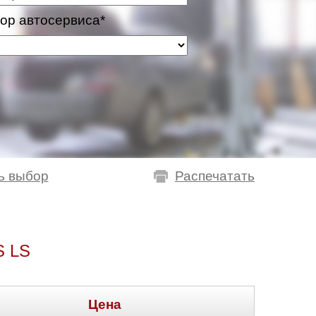
ор автосервиса*
ь выбор
Распечатать
 LS
Цена