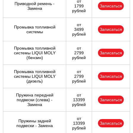
от
Приводной ремень -
1799
Записаться
Замена
рублей
от
Промывка топливной
3499
Записаться
системы
рублей
Промывка топливной
от
системы LIQUI MOLY
2799
Записаться
(бензин)
рублей
Промывка топливной
от
системы LIQUI MOLY
2799
Записаться
(дизель)
рублей
Пружина передней
от
подвески (слева) -
13399
Записаться
Замена
рублей
от
Пружины задней
13399
Записаться
подвески - Замена
рублей