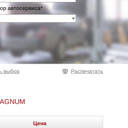
ор автосервиса*
ь выбор
Распечатать
MAGNUM
Цена