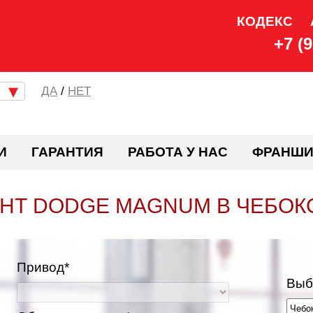
КОДЕКС
+7 (
/
НЕТ
И
ГАРАНТИЯ
РАБОТА У НАС
ФРАНШИ
НТ DODGE MAGNUM В ЧЕБОК
Привод*
Выб