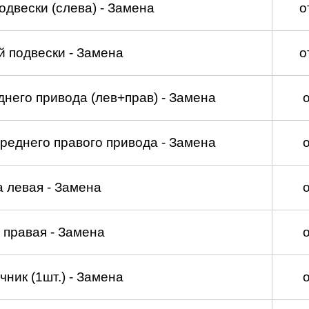
двески (слева) - Замена
о
 подвески - Замена
о
него привода (лев+прав) - Замена
реднего правого привода - Замена
а левая - Замена
 правая - Замена
ник (1шт.) - Замена