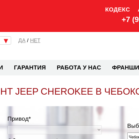
КОДЕКС
+7 (
/
НЕТ
И
ГАРАНТИЯ
РАБОТА У НАС
ФРАНШИ
НТ JEEP CHEROKEE В ЧЕБОК
Привод*
Выб