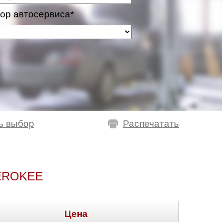
ор автосервиса*
ь выбор
Распечатать
EROKEE
Цена