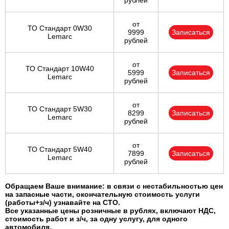
рублей
от
ТО Стандарт 0W30
9999
Записаться
Lemarc
рублей
от
ТО Стандарт 10W40
5999
Записаться
Lemarc
рублей
от
ТО Стандарт 5W30
8299
Записаться
Lemarc
рублей
от
ТО Стандарт 5W40
7899
Записаться
Lemarc
рублей
Обращаем Ваше внимание: в связи с нестабильностью цен
на запасные части, окончательную стоимость услуги
(работы+з/ч) узнавайте на СТО.
Все указанные цены розничные в рублях, включают НДС,
стоимость работ и з/ч, за одну услугу, для одного
автомобиля.