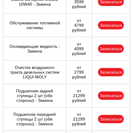
3599
Записаться
10W40 - Замена
рублей
от
Обслуживание топливной
4799
Записаться
системы
рублей
от
Охлаждающая жидкость -
4099
Записаться
Замена
рублей
Очистка воздушного
от
тракта дизельных систем
2799
Записаться
LIQUI MOLY
рублей
Подшипник задней
от
ступицы 2 шт (обе
21299
Записаться
стороны) - Замена
рублей
Подшипник передней
от
ступицы 2 шт (обе
21299
Записаться
стороны) - Замена
рублей