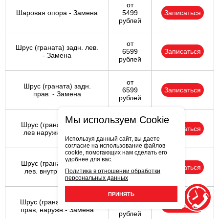
от
Шаровая опора - Замена
5499
Записаться
рублей
от
Шрус (граната) задн. лев.
6599
Записаться
- Замена
рублей
от
Шрус (граната) задн.
6599
Записаться
прав. - Замена
рублей
Мы используем Cookie
от
Шрус (граната) перед.
6599
Записаться
лев наружн.- Замена
рублей
Используя данный сайт, вы даете
согласие на использование файлов
cookie, помогающих нам сделать его
от
удобнее для вас.
Шрус (граната) перед.
6599
Записаться
лев. внутр. - Замена
Политика в отношении обработки
рублей
персональных данных
ПРИНЯТЬ
от
Шрус (граната) передн
6599
Записаться
прав, наружн.- Замена
рублей