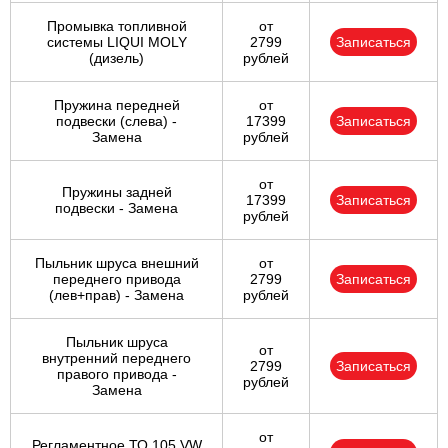
Промывка топливной
от
системы LIQUI MOLY
2799
Записаться
(дизель)
рублей
Пружина передней
от
подвески (слева) -
17399
Записаться
Замена
рублей
от
Пружины задней
17399
Записаться
подвески - Замена
рублей
Пыльник шруса внешний
от
переднего привода
2799
Записаться
(лев+прав) - Замена
рублей
Пыльник шруса
от
внутренний переднего
2799
Записаться
правого привода -
рублей
Замена
от
Регламентное ТО 105 VW