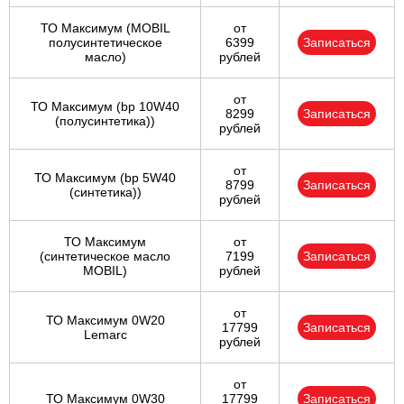
ТО Максимум (MOBIL
от
полуcинтетическое
6399
Записаться
масло)
рублей
от
ТО Максимум (bp 10W40
8299
Записаться
(полусинтетика))
рублей
от
ТО Максимум (bp 5W40
8799
Записаться
(синтетика))
рублей
ТО Максимум
от
(cинтетическое масло
7199
Записаться
MOBIL)
рублей
от
ТО Максимум 0W20
17799
Записаться
Lemarc
рублей
от
ТО Максимум 0W30
17799
Записаться