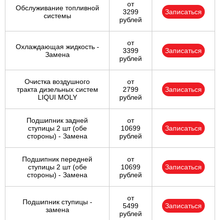
от
Обслуживание топливной
3299
Записаться
системы
рублей
от
Охлаждающая жидкость -
3399
Записаться
Замена
рублей
Очистка воздушного
от
тракта дизельных систем
2799
Записаться
LIQUI MOLY
рублей
Подшипник задней
от
ступицы 2 шт (обе
10699
Записаться
стороны) - Замена
рублей
Подшипник передней
от
ступицы 2 шт (обе
10699
Записаться
стороны) - Замена
рублей
от
Подшипник ступицы -
5499
Записаться
замена
рублей