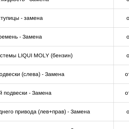
тупицы - замена
ремень - Замена
стемы LIQUI MOLY (бензин)
двески (слева) - Замена
о
 подвески - Замена
о
него привода (лев+прав) - Замена