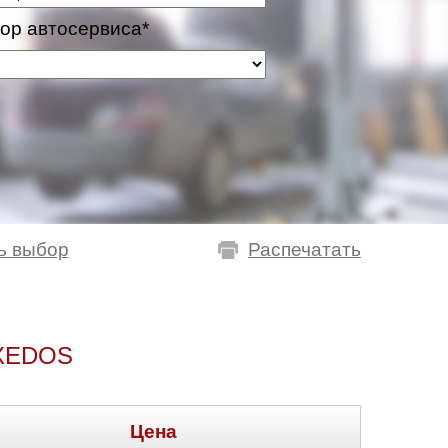
ор автосервиса*
ь выбор
Распечатать
XEDOS
Цена