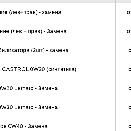
ие (лев+прав) - замена
о
ие (лев + прав) - Замена
о
билизатора (2шт) - замена
а CASTROL 0W30 (синтетика)
0W20 Lemarc - Замена
0W30 Lemarc - Замена
ое 0W40 - Замена