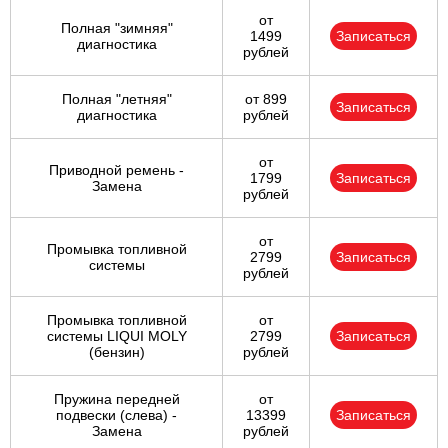
от
Полная "зимняя"
1499
Записаться
диагностика
рублей
Полная "летняя"
от 899
Записаться
диагностика
рублей
от
Приводной ремень -
1799
Записаться
Замена
рублей
от
Промывка топливной
2799
Записаться
системы
рублей
Промывка топливной
от
системы LIQUI MOLY
2799
Записаться
(бензин)
рублей
Пружина передней
от
подвески (слева) -
13399
Записаться
Замена
рублей