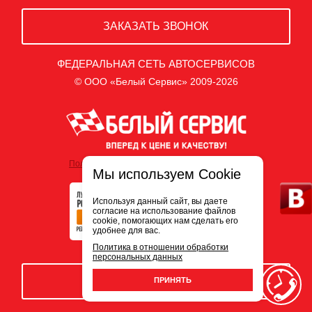
ЗАКАЗАТЬ ЗВОНОК
ФЕДЕРАЛЬНАЯ СЕТЬ АВТОСЕРВИСОВ
© ООО «Белый Сервис» 2009-2026
Политика обработки персональных данных
Мы используем Cookie
Используя данный сайт, вы даете
согласие на использование файлов
cookie, помогающих нам сделать его
удобнее для вас.
Политика в отношении обработки
персональных данных
ЗАПИСЬ НА СЕРВИС
ПРИНЯТЬ