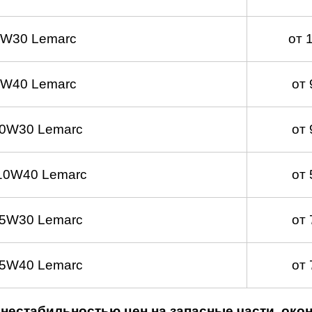
5W30 Lemarc
от 
5W40 Lemarc
от
 0W30 Lemarc
от
10W40 Lemarc
от
 5W30 Lemarc
от
 5W40 Lemarc
от
нестабильностью цен на запасные части, око