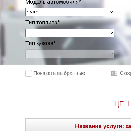
Модель автомобиля*
Тип топлива*
Тип кузова*
Сох
Показать выбранные
ЦЕН
Название услуги: з