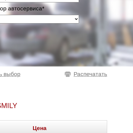
ор автосервиса*
ь выбор
Распечатать
MILY
Цена