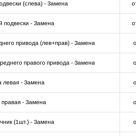
двески (слева) - Замена
о
 подвески - Замена
о
него привода (лев+прав) - Замена
реднего правого привода - Замена
а левая - Замена
 правая - Замена
ник (1шт.) - Замена