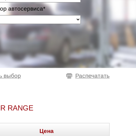
ор автосервиса*
ь выбор
Распечатать
ER RANGE
Цена