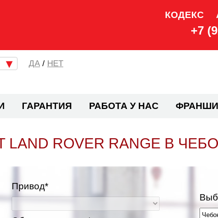
КОДЕКС
+7 (
/
НЕТ
И
ГАРАНТИЯ
РАБОТА У НАС
ФРАНШИ
 LAND ROVER RANGE В ЧЕБ
Привод*
Выб