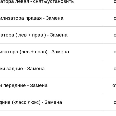
атора левая - снять/установить
илизатора правая - Замена
тора ( лев + прав ) - Замена
затора (лев + прав) - Замена
ки задние - Замена
и передние - Замена
о
ние (класс люкс) - Замена