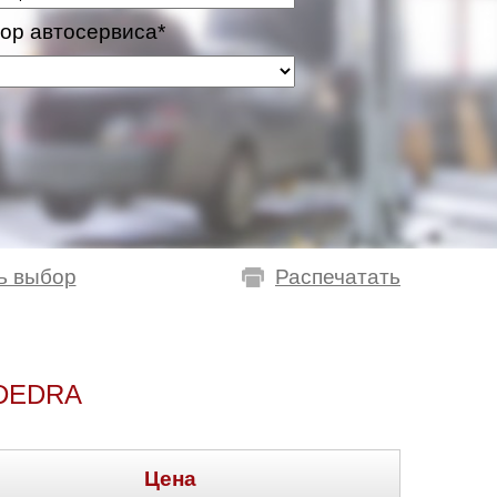
ор автосервиса*
ь выбор
Распечатать
DEDRA
Цена