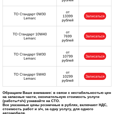
рублей
от
ТО Стандарт 0W30
13399
Записаться
Lemarc
рублей
от
ТО Стандарт 10W40
7699
Записаться
Lemarc
рублей
от
ТО Стандарт 5W30
10799
Записаться
Lemarc
рублей
от
ТО Стандарт 5W40
10299
Записаться
Lemarc
рублей
Обращаем Ваше внимание: в связи с нестабильностью цен
на запасные части, окончательную стоимость услуги
(работы+з/ч) узнавайте на СТО.
Все указанные цены розничные в рублях, включают НДС,
стоимость работ и з/ч, за одну услугу, для одного
автомобиля.