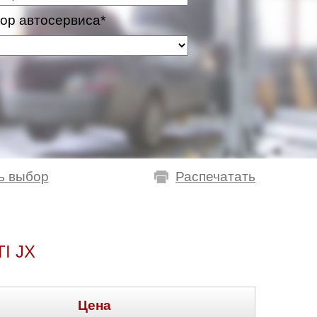
ор автосервиса*
ь выбор
Распечатать
I JX
Цена