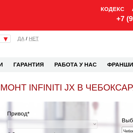
КОДЕКС
+7 (
/
НЕТ
И
ГАРАНТИЯ
РАБОТА У НАС
ФРАНШИ
МОНТ INFINITI JX В ЧЕБОКСА
Привод*
Выб