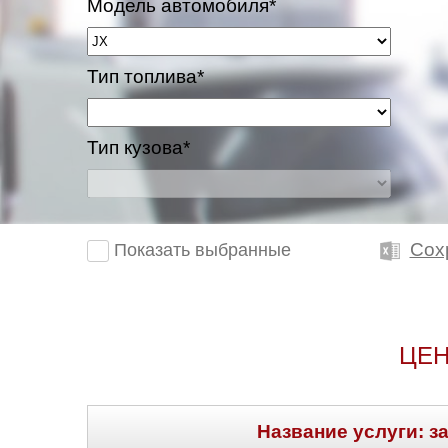
Модель автомобиля*
Тип топлива*
Тип кузова*
Сох
Показать выбранные
ЦЕН
Название услуги: з