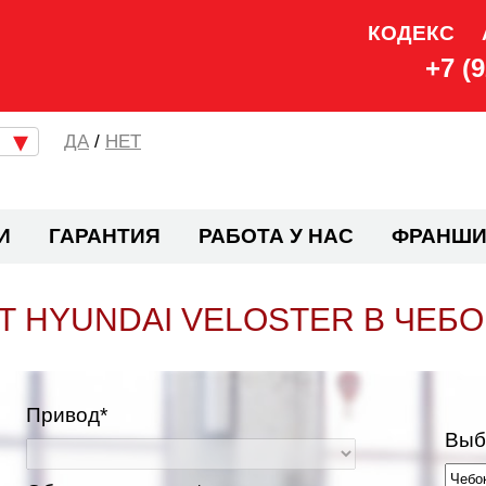
КОДЕКС
+7 (
/
НЕТ
И
ГАРАНТИЯ
РАБОТА У НАС
ФРАНШИ
 HYUNDAI VELOSTER В ЧЕБ
Привод*
Выб