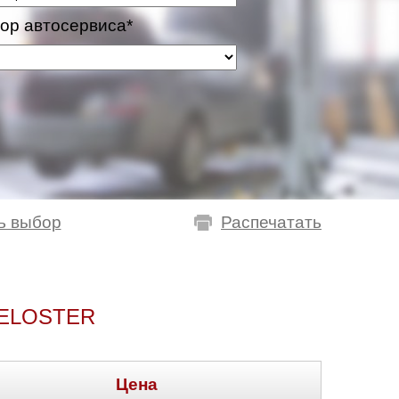
ор автосервиса*
ь выбор
Распечатать
ELOSTER
Цена