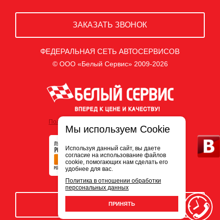
ЗАКАЗАТЬ ЗВОНОК
ФЕДЕРАЛЬНАЯ СЕТЬ АВТОСЕРВИСОВ
© ООО «Белый Сервис» 2009-2026
Политика обработки персональных данных
Мы используем Cookie
Используя данный сайт, вы даете
согласие на использование файлов
cookie, помогающих нам сделать его
удобнее для вас.
Политика в отношении обработки
персональных данных
ЗАПИСЬ НА СЕРВИС
ПРИНЯТЬ