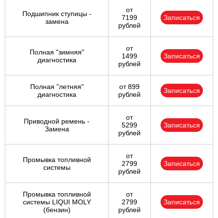
от
Подшипник ступицы -
7199
Записаться
замена
рублей
от
Полная "зимняя"
1499
Записаться
диагностика
рублей
Полная "летняя"
от 899
Записаться
диагностика
рублей
от
Приводной ремень -
5299
Записаться
Замена
рублей
от
Промывка топливной
2799
Записаться
системы
рублей
Промывка топливной
от
системы LIQUI MOLY
2799
Записаться
(бензин)
рублей