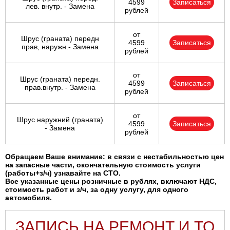
4599
Записаться
лев. внутр. - Замена
рублей
от
Шрус (граната) передн
4599
Записаться
прав, наружн.- Замена
рублей
от
Шрус (граната) передн.
4599
Записаться
прав.внутр. - Замена
рублей
от
Шрус наружний (граната)
4599
Записаться
- Замена
рублей
Обращаем Ваше внимание: в связи с нестабильностью цен
на запасные части, окончательную стоимость услуги
(работы+з/ч) узнавайте на СТО.
Все указанные цены розничные в рублях, включают НДС,
стоимость работ и з/ч, за одну услугу, для одного
автомобиля.
ЗАПИСЬ НА РЕМОНТ И ТО