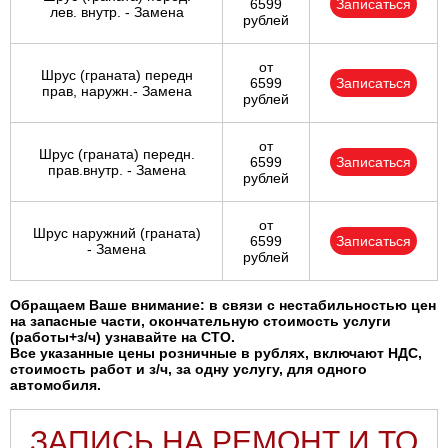
6599
Записаться
лев. внутр. - Замена
рублей
от
Шрус (граната) передн
6599
Записаться
прав, наружн.- Замена
рублей
от
Шрус (граната) передн.
6599
Записаться
прав.внутр. - Замена
рублей
от
Шрус наружний (граната)
6599
Записаться
- Замена
рублей
Обращаем Ваше внимание: в связи с нестабильностью цен
на запасные части, окончательную стоимость услуги
(работы+з/ч) узнавайте на СТО.
Все указанные цены розничные в рублях, включают НДС,
стоимость работ и з/ч, за одну услугу, для одного
автомобиля.
ЗАПИСЬ НА РЕМОНТ И ТО