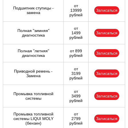
от
Подшипник ступицы -
13999
Записаться
замена
рублей
от
Полная "зимняя"
1499
Записаться
диагностика
рублей
Полная "летняя"
от 899
Записаться
диагностика
рублей
от
Приводной ремень -
3199
Записаться
Замена
рублей
от
Промывка топливной
3499
Записаться
системы
рублей
Промывка топливной
от
системы LIQUI MOLY
2799
Записаться
(бензин)
рублей