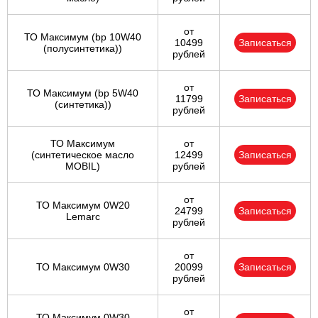
от
ТО Максимум (bp 10W40
10499
Записаться
(полусинтетика))
рублей
от
ТО Максимум (bp 5W40
11799
Записаться
(синтетика))
рублей
ТО Максимум
от
(cинтетическое масло
12499
Записаться
MOBIL)
рублей
от
ТО Максимум 0W20
24799
Записаться
Lemarc
рублей
от
ТО Максимум 0W30
20099
Записаться
рублей
от
ТО Максимум 0W30