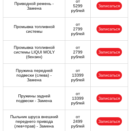
от
Приводной ремень -
5299
Записаться
Замена
рублей
от
Промывка топливной
2799
Записаться
системы
рублей
Промывка топливной
от
системы LIQUI MOLY
2799
Записаться
(бензин)
рублей
Пружина передней
от
подвески (слева) -
13399
Записаться
Замена
рублей
от
Пружины задней
13399
Записаться
подвески - Замена
рублей
Пыльник шруса внешний
от
переднего привода
2499
Записаться
(лев+прав) - Замена
рублей