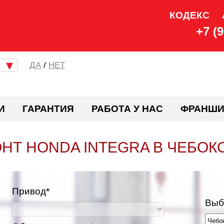
КОДЕКС
+7 (
/
НЕТ
И
ГАРАНТИЯ
РАБОТА У НАС
ФРАНШИ
НТ HONDA INTEGRA В ЧЕБОК
Привод*
Выб