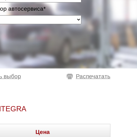
ор автосервиса*
ь выбор
Распечатать
NTEGRA
Цена