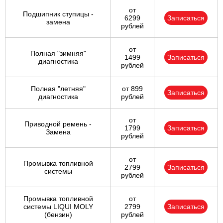
от
Подшипник ступицы -
6299
Записаться
замена
рублей
от
Полная "зимняя"
1499
Записаться
диагностика
рублей
Полная "летняя"
от 899
Записаться
диагностика
рублей
от
Приводной ремень -
1799
Записаться
Замена
рублей
от
Промывка топливной
2799
Записаться
системы
рублей
Промывка топливной
от
системы LIQUI MOLY
2799
Записаться
(бензин)
рублей