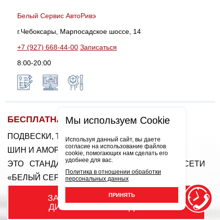
Белый Сервис АвтоРивэ
г.Чебоксары, Марпосадское шоссе, 14
+7 (927) 668-44-00
Записаться
8:00-20:00
БЕСПЛАТНАЯ ДИАГНОСТИКА
Мы используем Cookie
ПОДВЕСКИ, ТОРМОЗНОЙ СИСТЕМЫ
Используя данный сайт, вы даете
согласие на использование файлов
ШИН И АМОРТИЗАТОРОВ
cookie, помогающих нам сделать его
удобнее для вас.
ЭТО СТАНДАРТ РАБОТЫ ФЕДЕРАЛЬНОЙ СЕТИ
Политика в отношении обработки
«БЕЛЫЙ СЕРВИС»!
персональных данных
ПРИНЯТЬ
ЗАПИСЬ НА
БЕСПЛАТНУЮ
ДИАГНОСТИКУ ПОДВЕСКИ