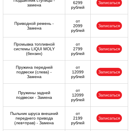
Подшипник ступицы -
6299
Записаться
замена
рублей
от
Приводной ремень -
2099
Записаться
Замена
рублей
Промывка топливной
от
системы LIQUI MOLY
2799
Записаться
(бензин)
рублей
Пружина передней
от
подвески (слева) -
12099
Записаться
Замена
рублей
от
Пружины задней
12099
Записаться
подвески - Замена
рублей
Пыльник шруса внешний
от
переднего привода
2199
Записаться
(лев+прав) - Замена
рублей