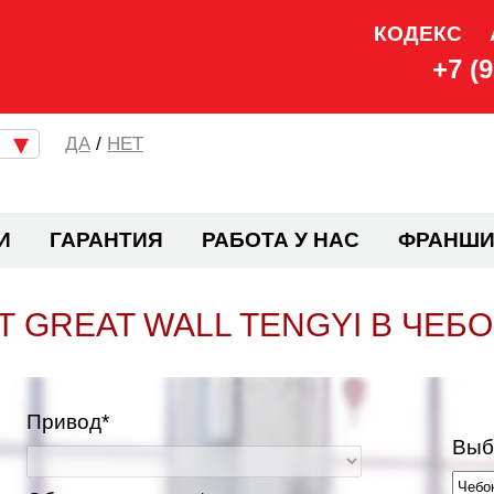
КОДЕКС
+7 (
/
НЕТ
И
ГАРАНТИЯ
РАБОТА У НАС
ФРАНШИ
 GREAT WALL TENGYI В ЧЕБ
Привод*
Выб