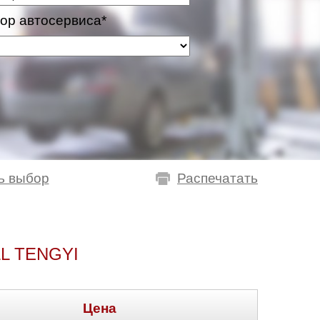
ор автосервиса*
ь выбор
Распечатать
L TENGYI
Цена