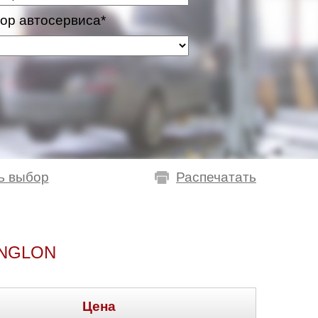
ор автосервиса*
ь выбор
Распечатать
ENGLON
Цена