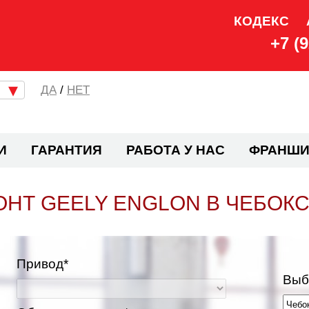
КОДЕКС
+7 (
/
НЕТ
И
ГАРАНТИЯ
РАБОТА У НАС
ФРАНШИ
НТ GEELY ENGLON В ЧЕБОК
Привод*
Выб