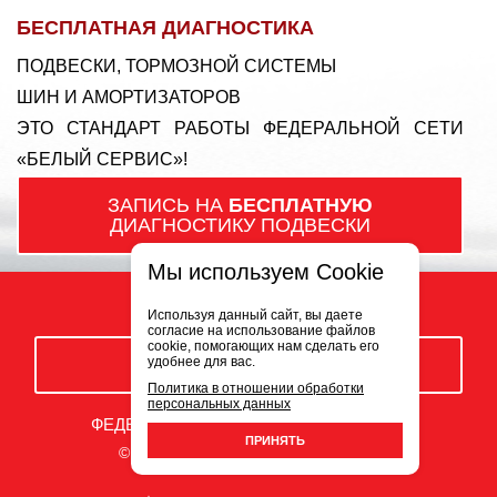
БЕСПЛАТНАЯ ДИАГНОСТИКА
ПОДВЕСКИ, ТОРМОЗНОЙ СИСТЕМЫ
ШИН И АМОРТИЗАТОРОВ
ЭТО СТАНДАРТ РАБОТЫ ФЕДЕРАЛЬНОЙ СЕТИ
«БЕЛЫЙ СЕРВИС»!
ЗАПИСЬ НА
БЕСПЛАТНУЮ
ДИАГНОСТИКУ ПОДВЕСКИ
Мы используем Cookie
Используя данный сайт, вы даете
согласие на использование файлов
cookie, помогающих нам сделать его
удобнее для вас.
ЗАКАЗАТЬ ЗВОНОК
Политика в отношении обработки
персональных данных
ФЕДЕРАЛЬНАЯ СЕТЬ АВТОСЕРВИСОВ
ПРИНЯТЬ
© ООО «Белый Сервис» 2009-2026