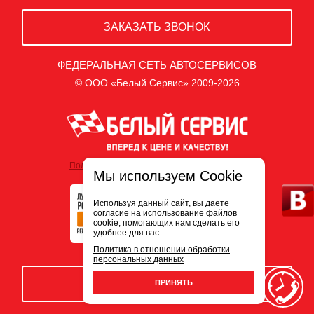
ЗАКАЗАТЬ ЗВОНОК
ФЕДЕРАЛЬНАЯ СЕТЬ АВТОСЕРВИСОВ
© ООО «Белый Сервис» 2009-2026
Политика обработки персональных данных
Мы используем Cookie
Используя данный сайт, вы даете
согласие на использование файлов
cookie, помогающих нам сделать его
удобнее для вас.
Политика в отношении обработки
персональных данных
ЗАПИСЬ НА СЕРВИС
ПРИНЯТЬ